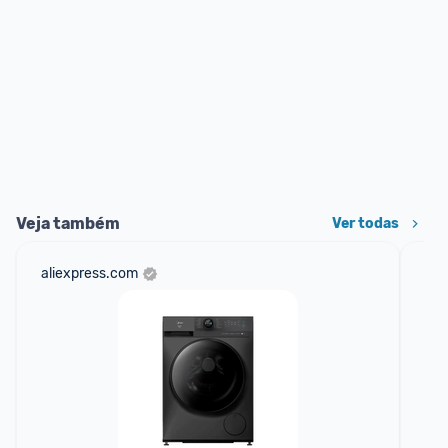
Veja também
Ver todas
aliexpress.com
am