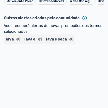
🚀
Excelente Preço
🧐
Entendedores?
😢
Não Consegui
🤩
Cons
Cancelar
Outros alertas criados pela comunidade
Você receberá alertas de novas promoções dos termos 
selecionados
lava
lava e
lava e seca