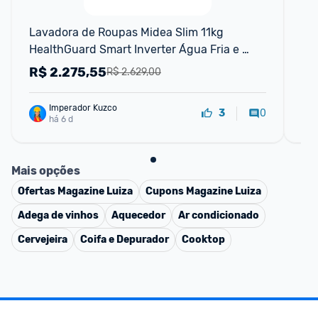
F
Lavadora de Roupas Midea Slim 11kg 
Sa
HealthGuard Smart Inverter Água Fria e 
WD
Quente Titanium MF201D110WBWK-01 - 110V
R$
2.275,55
R
R$ 2.629,00
Imperador Kuzco
0
3
há 6 d
Mais opções
Ofertas
Magazine Luiza
Cupons
Magazine Luiza
Adega de vinhos
Aquecedor
Ar condicionado
Cervejeira
Coifa e Depurador
Cooktop