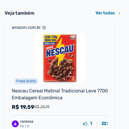
Veja também
Ver todas
amazon.com.br
mer
Frete Grátis
Nescau Cereal Matinal Tradicional Leve 770G 
Po
Embalagem Econômica
Re
R$
19,59
R
R$ 26,19
vanessa
1
1
há 1 d