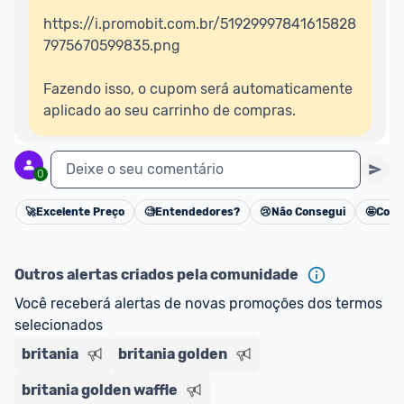
https://i.promobit.com.br/51929997841615828
7975670599835.png

Fazendo isso, o cupom será automaticamente 
aplicado ao seu carrinho de compras.
Deixe o seu comentário
0
🚀
Excelente Preço
🧐
Entendedores?
😢
Não Consegui
🤩
Cons
Cancelar
Outros alertas criados pela comunidade
Você receberá alertas de novas promoções dos termos 
selecionados
britania
britania golden
britania golden waffle