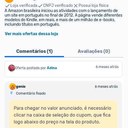
Loja verificada
CNPJ verificado
Possui loja física
A Amazon brasileira iniciou as atividades com o lançamento de 
um site em português no final de 2012. A página vende diferentes 
modelos do Kindle, em reais, e mais de um milhão de e-books, 
incluindo títulos em português.
Ver mais ofertas dessa loja
Comentários (
1
)
Avaliações (
0
)
6 meses atrás
Oferta postada por
Ádina
genio
6 meses atrás
Comentário fixado
Para chegar no valor anunciado, é necessário 
clicar na caixa de seleção do cupom, que fica 
logo abaixo do preço na tela do produto.
