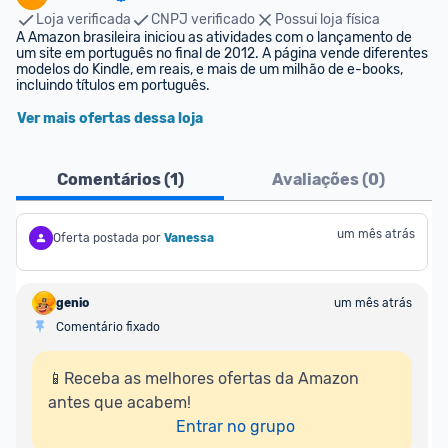
Loja verificada
CNPJ verificado
Possui loja física
A Amazon brasileira iniciou as atividades com o lançamento de 
um site em português no final de 2012. A página vende diferentes 
modelos do Kindle, em reais, e mais de um milhão de e-books, 
incluindo títulos em português.
Ver mais ofertas dessa loja
Comentários (
1
)
Avaliações (
0
)
um mês atrás
Oferta postada por
Vanessa
genio
um mês atrás
Comentário fixado
📱Receba as melhores ofertas da Amazon 
antes que acabem!

Entrar no grupo