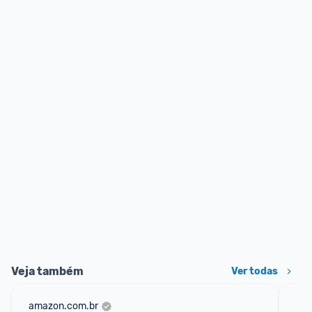
Veja também
Ver todas
amazon.com.br
sho