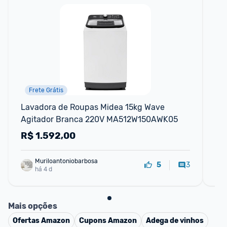
Frete Grátis
Lavadora de Roupas Midea 15kg Wave 
La
Agitador Branca 220V MA512W150AWK05
co
Se
R$
1.592,00
R
Muriloantoniobarbosa
3
5
há 4 d
Mais opções
Ofertas
Amazon
Cupons
Amazon
Adega de vinhos