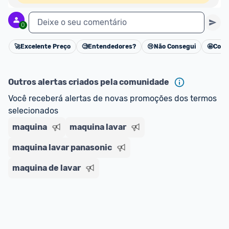
Deixe o seu comentário
0
🚀
Excelente Preço
🧐
Entendedores?
😢
Não Consegui
🤩
Cons
Cancelar
Outros alertas criados pela comunidade
Você receberá alertas de novas promoções dos termos 
selecionados
maquina
maquina lavar
maquina lavar panasonic
maquina de lavar