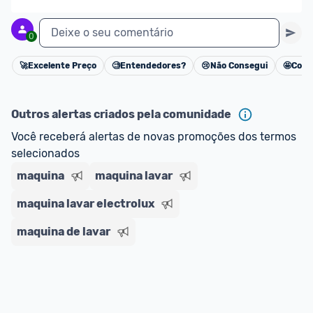
Deixe o seu comentário
0
🚀
Excelente Preço
🧐
Entendedores?
😢
Não Consegui
🤩
Cons
Cancelar
Outros alertas criados pela comunidade
Você receberá alertas de novas promoções dos termos 
selecionados
maquina
maquina lavar
maquina lavar electrolux
maquina de lavar