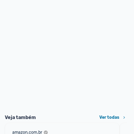
Veja também
Ver todas
amazon.com.br
sho