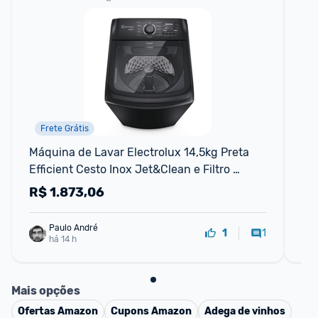
Frete Grátis
Máquina de Lavar Electrolux 14,5kg Preta 
Máq
Efficient Cesto Inox Jet&Clean e Filtro 
co
Fiapos 127v LEP15
R$
1.873,06
R
Paulo André
1
1
há 14 h
Mais opções
Ofertas
Amazon
Cupons
Amazon
Adega de vinhos