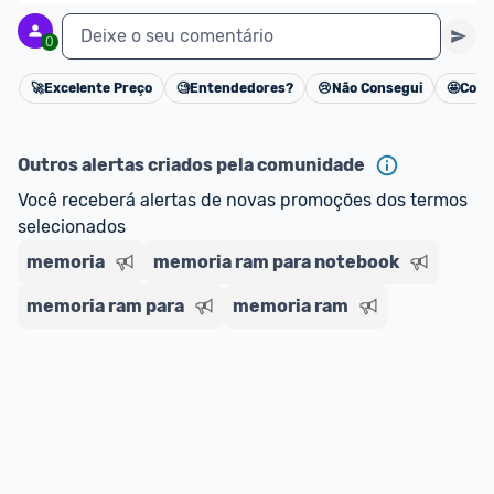
Deixe o seu comentário
0
🚀
Excelente Preço
🧐
Entendedores?
😢
Não Consegui
🤩
Cons
Cancelar
Outros alertas criados pela comunidade
Você receberá alertas de novas promoções dos termos 
selecionados
memoria
memoria ram para notebook
memoria ram para
memoria ram