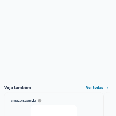
Veja também
Ver todas
amazon.com.br
mer