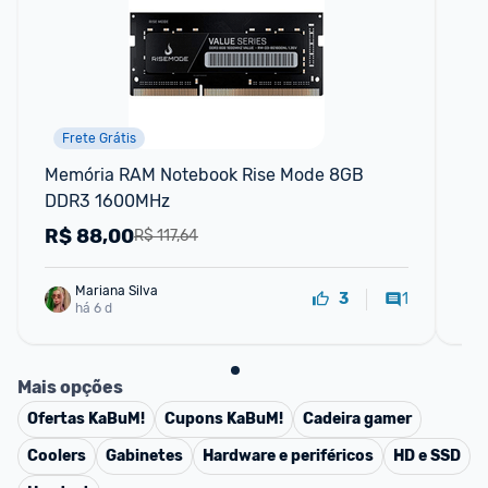
Frete Grátis
P
Memória RAM Notebook Rise Mode 8GB 
No
DDR3 1600MHz
51
R$
88,00
R
R$ 117,64
Mariana Silva
1
3
há 6 d
Mais opções
Ofertas
KaBuM!
Cupons
KaBuM!
Cadeira gamer
Coolers
Gabinetes
Hardware e periféricos
HD e SSD