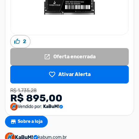
2
Oferta encerrada
Ativar Alerta
R$ 1.735,28
R$ 895,00
Vendido por:
KaBuM!
Sobre a loja
KaBuM!
kabum.com.br