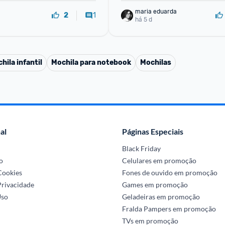
maria eduarda
1
2
há 5 d
hila infantil
Mochila para notebook
Mochilas
al
Páginas Especiais
Black Friday
o
Celulares em promoção
 Cookies
Fones de ouvido em promoção
Privacidade
Games em promoção
Uso
Geladeiras em promoção
Fralda Pampers em promoção
TVs em promoção