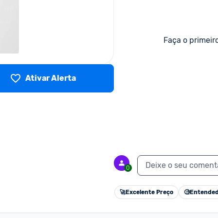
Faça o primeir
Ativar Alerta
Deixe o seu coment
0
🚀
Excelente Preço
🧐
Entended