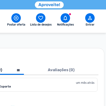
Postar oferta
Lista de desejos
Notificações
Entrar
0
)
Avaliações (
0
)
um mês atrás
 Esporte