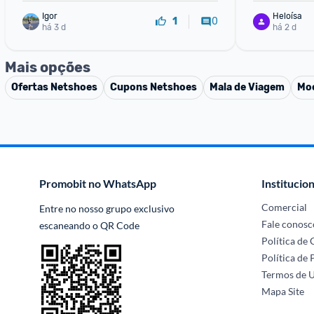
Igor
Heloísa
0
1
há 3 d
há 2 d
Mais opções
Ofertas
Netshoes
Cupons
Netshoes
Mala de Viagem
Moc
Promobit no WhatsApp
Institucion
Comercial
Entre no nosso grupo exclusivo 
Fale conosc
escaneando o QR Code
Política de
Política de 
Termos de 
Mapa Site