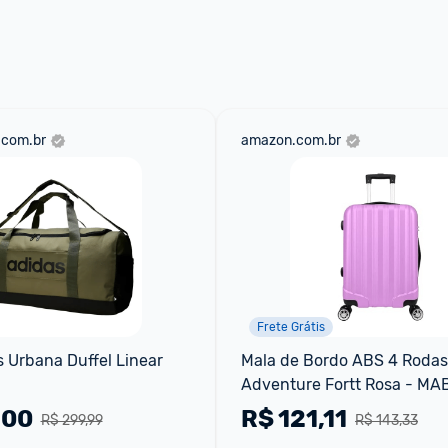
aqui
 as regras e condições!
.com.br
amazon.com.br
Frete Grátis
 Urbana Duffel Linear 
Mala de Bordo ABS 4 Rodas 
Adventure Fortt Rosa - M
,00
R$
121,11
R$ 299,99
R$ 143,33