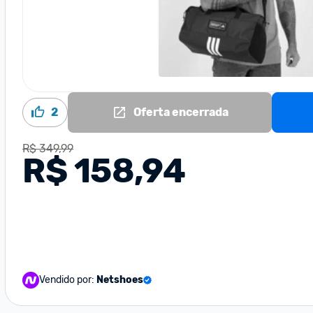
2
Oferta encerrada
R$ 349,99
R$ 158,94
Vendido por:
Netshoes