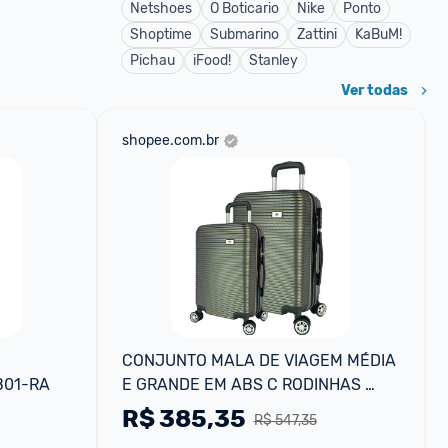
Netshoes
O Boticario
Nike
Ponto
Shoptime
Submarino
Zattini
KaBuM!
Pichau
iFood!
Stanley
Ver todas
shopee.com.br
CONJUNTO MALA DE VIAGEM MÉDIA 
AB01-RA
E GRANDE EM ABS C RODINHAS 
360º - EAGLE
R$
385,35
R$ 547,35