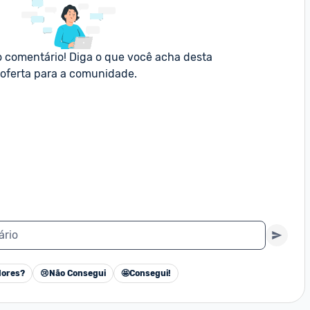
o comentário! Diga o que você acha desta 
oferta para a comunidade.
ário
ores?
😢
Não Consegui
🤩
Consegui!
Cancelar