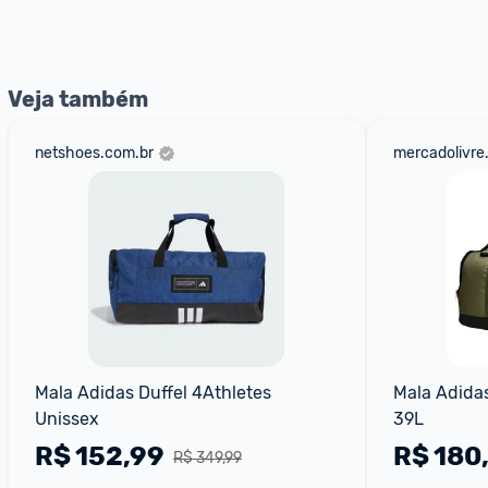
Entrega Expressa
: A partir de 2 dias úteis.* *Confira 
Veja também
netshoes.com.br
mercadolivre
Mala Adidas Duffel 4Athletes 
Mala Adidas
Unissex
39L
R$
152,99
R$
180
R$ 349,99