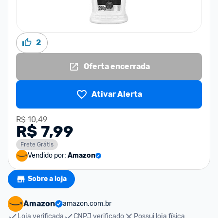
2
Oferta encerrada
Ativar Alerta
R$ 10,49
R$ 7,99
Frete Grátis
Vendido por:
Amazon
Sobre a loja
Amazon
amazon.com.br
Loja verificada
CNPJ verificado
Possui loja física