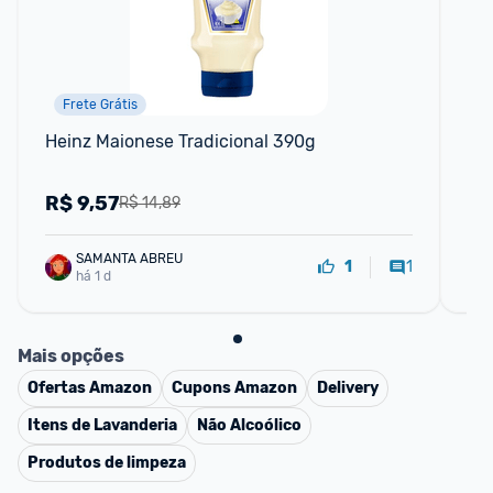
Frete Grátis
📱
Heinz Maionese Tradicional 390g
Sa
Tr
R$
9,57
R
R$ 14,89
SAMANTA ABREU
1
1
há 1 d
Mais opções
Ofertas
Amazon
Cupons
Amazon
Delivery
Itens de Lavanderia
Não Alcoólico
Produtos de limpeza