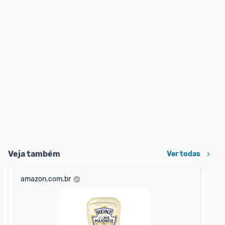
Veja também
Ver todas
amazon.com.br
sho