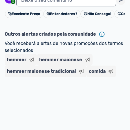
Deixe o seu comentário
0
🚀
Excelente Preço
🧐
Entendedores?
😢
Não Consegui
🤩
Cons
Cancelar
Outros alertas criados pela comunidade
Você receberá alertas de novas promoções dos termos 
selecionados
hemmer
hemmer maionese
hemmer maionese tradicional
comida