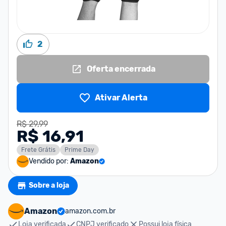
2
Oferta encerrada
Ativar Alerta
R$ 29,99
R$ 16,91
Frete Grátis
Prime Day
Vendido por:
Amazon
Sobre a loja
Amazon
amazon.com.br
Loja verificada
CNPJ verificado
Possui loja física