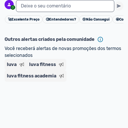
Deixe o seu comentário
0
🚀
Excelente Preço
🧐
Entendedores?
😢
Não Consegui
🤩
Cons
Cancelar
Outros alertas criados pela comunidade
Você receberá alertas de novas promoções dos termos 
selecionados
luva
luva fitness
luva fitness academia