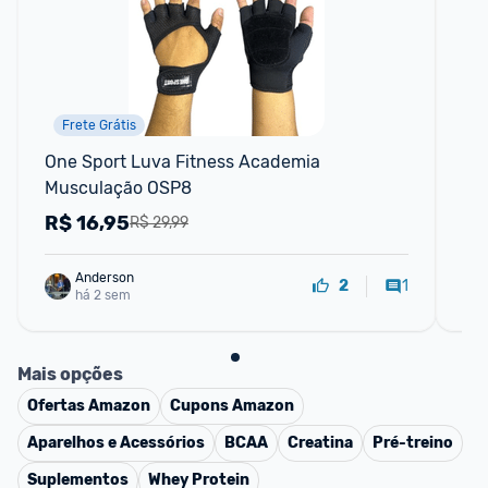
Frete Grátis
One Sport Luva Fitness Academia 
Sh
Musculação OSP8
Ac
R$
16,95
R
R$ 29,99
Anderson
1
2
há 2 sem
Mais opções
Ofertas
Amazon
Cupons
Amazon
Aparelhos e Acessórios
BCAA
Creatina
Pré-treino
Suplementos
Whey Protein