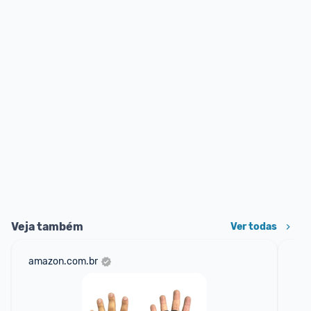
Veja também
Ver todas
amazon.com.br
mer