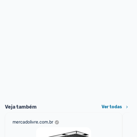
Veja também
Ver todas
mercadolivre.com.br
am