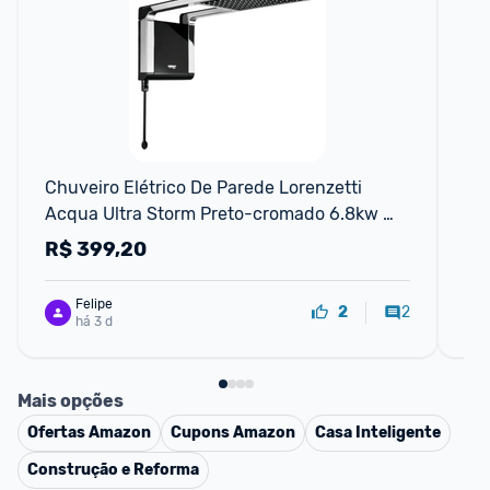
F
Chuveiro Elétrico De Parede Lorenzetti 
Ch
Acqua Ultra Storm Preto-cromado 6.8kw 
78
220v 6.8 Kw
R$
399,20
R
Felipe
2
2
há 3 d
Mais opções
Ofertas
Amazon
Cupons
Amazon
Casa Inteligente
Construção e Reforma