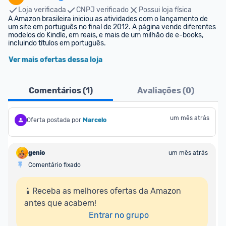
Loja verificada
CNPJ verificado
Possui loja física
A Amazon brasileira iniciou as atividades com o lançamento de 
um site em português no final de 2012. A página vende diferentes 
modelos do Kindle, em reais, e mais de um milhão de e-books, 
incluindo títulos em português.
Ver mais ofertas dessa loja
Comentários (
1
)
Avaliações (
0
)
um mês atrás
Oferta postada por
Marcelo
genio
um mês atrás
Comentário fixado
📱Receba as melhores ofertas da Amazon 
antes que acabem!

Entrar no grupo