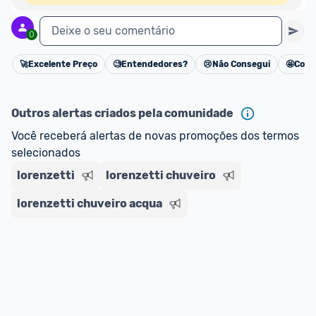
Deixe o seu comentário
0
🚀
Excelente Preço
🧐
Entendedores?
😢
Não Consegui
🤩
Cons
Cancelar
Outros alertas criados pela comunidade
Você receberá alertas de novas promoções dos termos 
selecionados
lorenzetti
lorenzetti chuveiro
lorenzetti chuveiro acqua