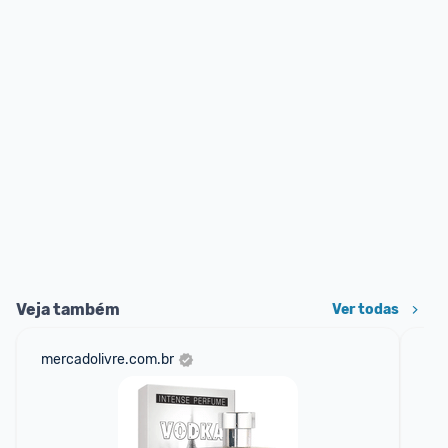
Veja também
Ver todas
mercadolivre.com.br
am