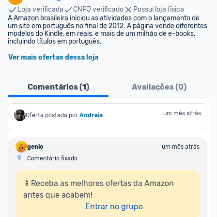
Loja verificada
CNPJ verificado
Possui loja física
A Amazon brasileira iniciou as atividades com o lançamento de 
um site em português no final de 2012. A página vende diferentes 
modelos do Kindle, em reais, e mais de um milhão de e-books, 
incluindo títulos em português.
Ver mais ofertas dessa loja
Comentários (
1
)
Avaliações (
0
)
um mês atrás
Oferta postada por
Andreia
genio
um mês atrás
Comentário fixado
📱Receba as melhores ofertas da Amazon 
antes que acabem!

Entrar no grupo