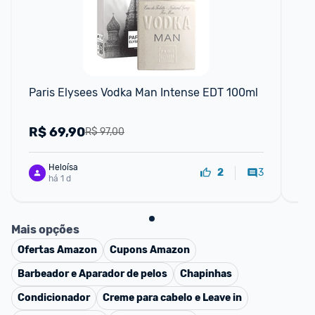
F
Paris Elysees Vodka Man Intense EDT 100ml
Pa
R$
69,90
R
R$ 97,00
Heloísa
3
2
há 1 d
Mais opções
Ofertas
Amazon
Cupons
Amazon
Barbeador e Aparador de pelos
Chapinhas
Condicionador
Creme para cabelo e Leave in