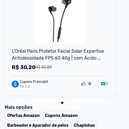
L'Oréal Paris Protetor Facial Solar Expertise 
Kit
Antioleosidade FPS 60 40g | com Ácido 
Se
Salicílico possui Efeito Matte
R$
30,20
R
R$ 55,89
Cupons Promobit
0
0
há 3 d
Mais opções
Ofertas
Amazon
Cupons
Amazon
Barbeador e Aparador de pelos
Chapinhas