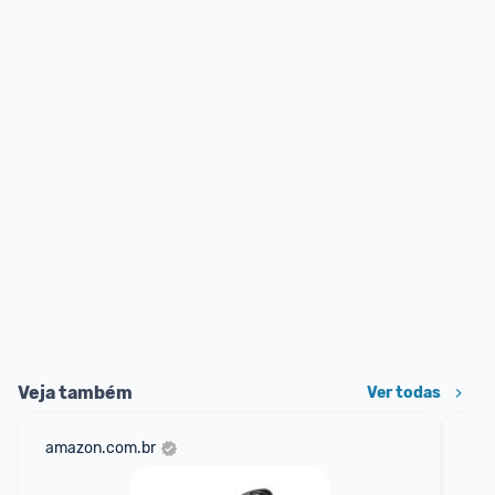
Veja também
Ver todas
amazon.com.br
mer