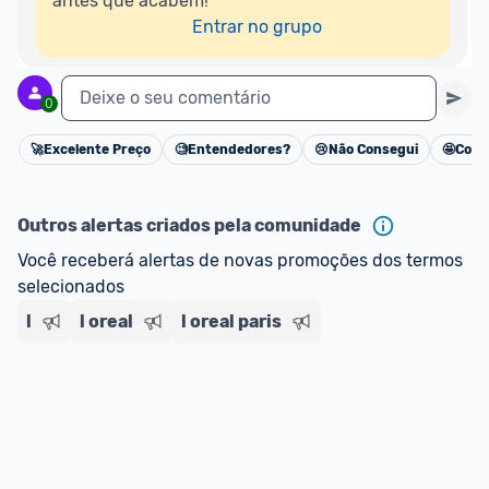
antes que acabem!

Entrar no grupo
Deixe o seu comentário
0
🚀
Excelente Preço
🧐
Entendedores?
😢
Não Consegui
🤩
Cons
Cancelar
Outros alertas criados pela comunidade
Você receberá alertas de novas promoções dos termos 
selecionados
l
l oreal
l oreal paris