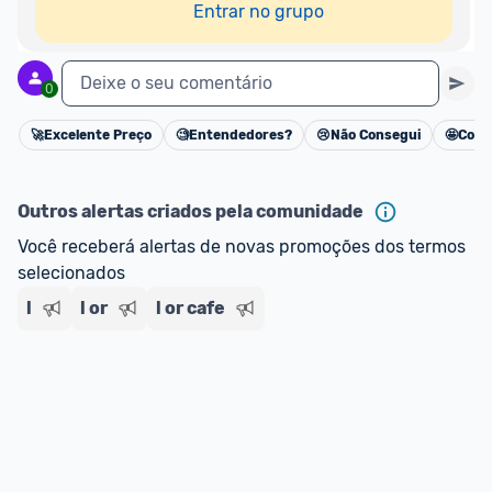
Entrar no grupo
Deixe o seu comentário
0
🚀
Excelente Preço
🧐
Entendedores?
😢
Não Consegui
🤩
Cons
Cancelar
Outros alertas criados pela comunidade
Você receberá alertas de novas promoções dos termos 
selecionados
l
l or
l or cafe