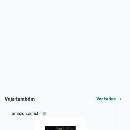
Veja também
Ver todas
amazon.com.br
sho