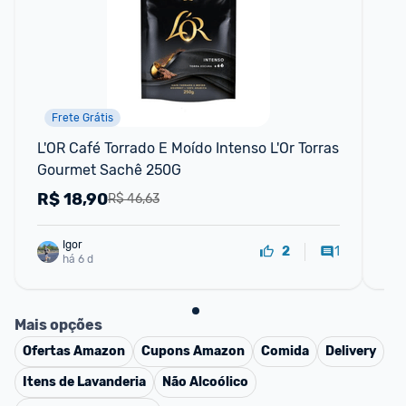
Frete Grátis
L'OR Café Torrado E Moído Intenso L'Or Torras 
Ca
Gourmet Sachê 250G
It
R$
18,90
R
R$ 46,63
Igor
1
2
há 6 d
Mais opções
Ofertas
Amazon
Cupons
Amazon
Comida
Delivery
Itens de Lavanderia
Não Alcoólico