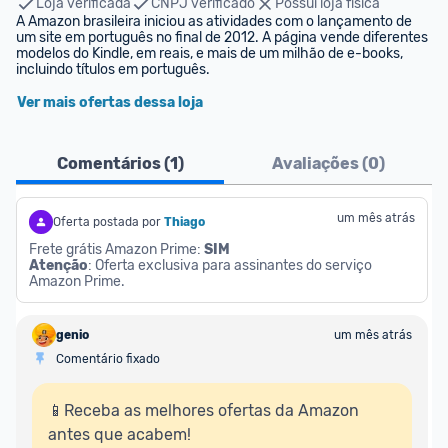
Loja verificada
CNPJ verificado
Possui loja física
A Amazon brasileira iniciou as atividades com o lançamento de 
um site em português no final de 2012. A página vende diferentes 
modelos do Kindle, em reais, e mais de um milhão de e-books, 
incluindo títulos em português.
Ver mais ofertas dessa loja
Comentários (
1
)
Avaliações (
0
)
um mês atrás
Oferta postada por
Thiago
Frete grátis Amazon Prime: 
SIM
Atenção
: Oferta exclusiva para assinantes do serviço 
Amazon Prime.
genio
um mês atrás
Comentário fixado
📱Receba as melhores ofertas da Amazon 
antes que acabem!
