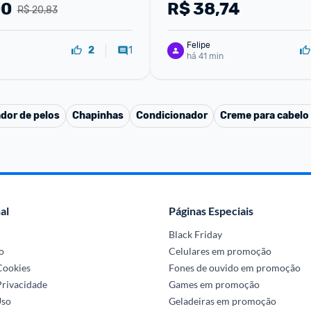
00
R$
38,74
R$ 20,83
Felipe
1
2
há 41 min
dor de pelos
Chapinhas
Condicionador
Creme para cabelo 
al
Páginas Especiais
Black Friday
o
Celulares em promoção
 Cookies
Fones de ouvido em promoção
Privacidade
Games em promoção
Uso
Geladeiras em promoção