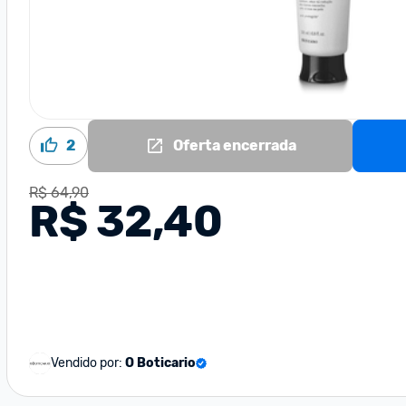
2
Oferta encerrada
R$ 64,90
R$ 32,40
Vendido por:
O Boticario