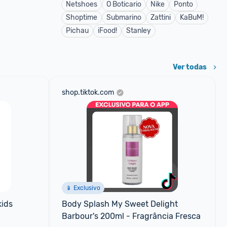
Netshoes
O Boticario
Nike
Ponto
Shoptime
Submarino
Zattini
KaBuM!
Pichau
iFood!
Stanley
Ver todas
shop.tiktok.com
📱 Exclusivo
ids 
Body Splash My Sweet Delight 
Barbour's 200ml - Fragrância Fresca