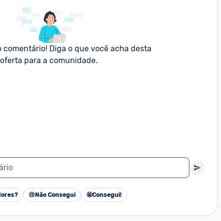
o comentário! Diga o que você acha desta 
oferta para a comunidade.
ário
ores?
😢
Não Consegui
🤩
Consegui!
Cancelar