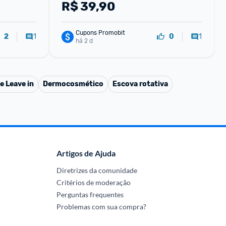
R$
39,90
Cupons Promobit
1
1
2
0
há 2 d
e Leave in
Dermocosmético
Escova rotativa
Artigos de Ajuda
Diretrizes da comunidade
Critérios de moderação
Perguntas frequentes
Problemas com sua compra?