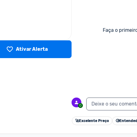
Faça o primeir
Ativar Alerta
Deixe o seu coment
0
🚀
Excelente Preço
🧐
Entended