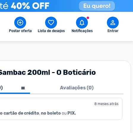
Postar oferta
Lista de desejos
Notificações
Entrar
Sambac 200ml - O Boticário
0
)
Avaliações (
0
)
8 meses atrás
o cartão de crédito
, 
no boleto
 ou 
PIX.