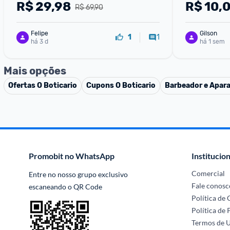
R$
29,98
R$
10,
R$ 69,90
Felipe
Gilson
1
1
há 3 d
há 1 sem
Mais opções
Ofertas
O Boticario
Cupons
O Boticario
Barbeador e Apara
Promobit no WhatsApp
Institucion
Comercial
Entre no nosso grupo exclusivo 
Fale conosc
escaneando o QR Code
Política de
Política de 
Termos de 