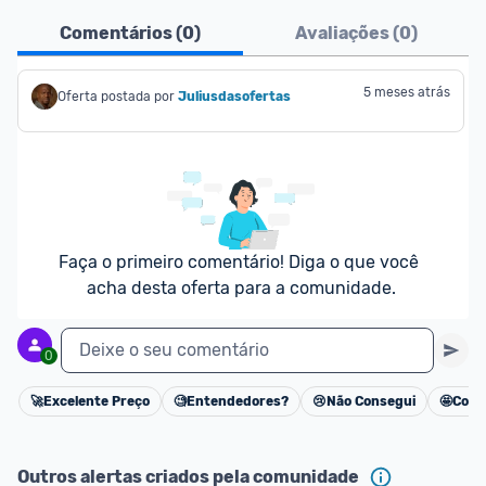
Comentários (
0
)
Avaliações (
0
)
5 meses atrás
Oferta postada por
Juliusdasofertas
Faça o primeiro comentário! Diga o que você 
acha desta oferta para a comunidade.
Deixe o seu comentário
0
🚀
Excelente Preço
🧐
Entendedores?
😢
Não Consegui
🤩
Cons
Cancelar
Outros alertas criados pela comunidade