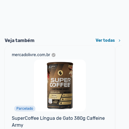
Veja também
Ver todas
mercadolivre.com.br
am
Parcelado
F
SuperCoffee Língua de Gato 380g Caffeine 
Ch
Army
Ex