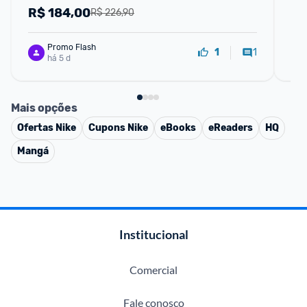
R$
184,00
R
R$ 226,90
Promo Flash
1
1
há 5 d
Mais opções
Ofertas
Nike
Cupons
Nike
eBooks
eReaders
HQ
Mangá
Institucional
Comercial
Fale conosco