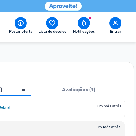
Postar oferta
Lista de desejos
Notificações
Entrar
1
)
Avaliações (
1
)
um mês atrás
Sobral
um mês atrás