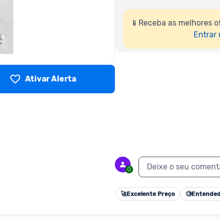
📱Receba as melhores o
Entrar
Ativar Alerta
Deixe o seu coment
0
🚀
Excelente Preço
🧐
Entended