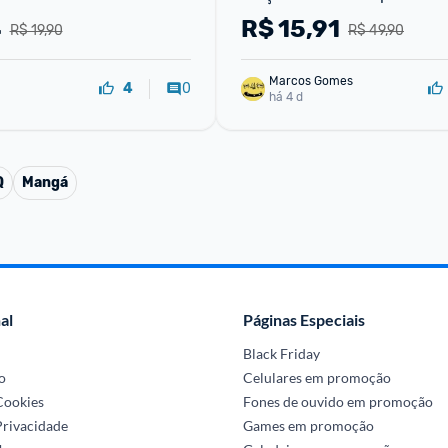
4
R$
15,91
R$ 19,90
R$ 49,90
Marcos Gomes
0
4
há 4 d
Q
Mangá
al
Páginas Especiais
Black Friday
o
Celulares em promoção
 Cookies
Fones de ouvido em promoção
Privacidade
Games em promoção