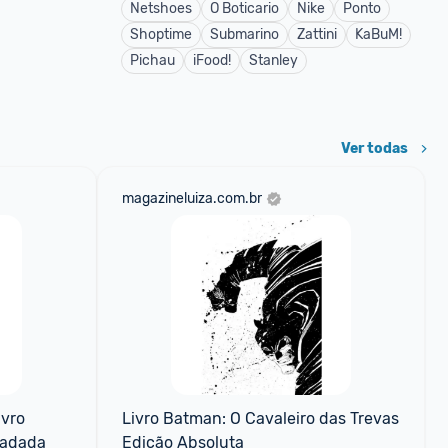
Netshoes
O Boticario
Nike
Ponto
Shoptime
Submarino
Zattini
KaBuM!
Pichau
iFood!
Stanley
Ver todas
magazineluiza.com.br
vro 
Livro Batman: O Cavaleiro das Trevas 
fadada
Edição Absoluta