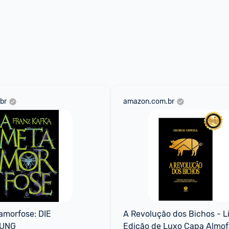
br
amazon.com.br
amorfose: DIE 
A Revolução dos Bichos - Li
UNG
Edição de Luxo Capa Almo