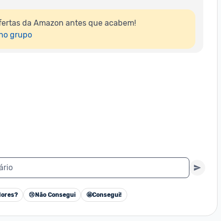
fertas da Amazon antes que acabem!

 no grupo
ário
ores?
😢
Não Consegui
🤩
Consegui!
Cancelar