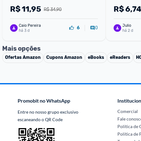
R$
11,95
R$
6,7
R$ 34,90
Caio Pereira
Julio
0
6
há 3 d
há 2 d
Mais opções
Ofertas
Amazon
Cupons
Amazon
eBooks
eReaders
H
Promobit no WhatsApp
Institucion
Comercial
Entre no nosso grupo exclusivo 
Fale conosc
escaneando o QR Code
Política de
Política de 