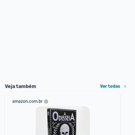
Veja também
Ver todas
amazon.com.br
am