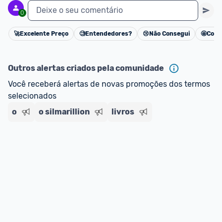
Deixe o seu comentário
0
🚀
Excelente Preço
🧐
Entendedores?
😢
Não Consegui
🤩
Cons
Cancelar
Outros alertas criados pela comunidade
Você receberá alertas de novas promoções dos termos 
selecionados
o
o silmarillion
livros