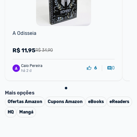
A Odisseia
A R
Lu
R$
11,95
R
R$ 34,90
Caio Pereira
0
6
há 2 d
Mais opções
Ofertas
Amazon
Cupons
Amazon
eBooks
eReaders
HQ
Mangá