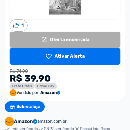
1
Oferta encerrada
Ativar Alerta
R$ 74,90
R$ 39,90
Frete Grátis
Prime Day
Vendido por:
Amazon
Sobre a loja
Amazon
amazon.com.br
Loja verificada
CNPJ verificado
Possui loja física