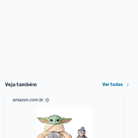
Veja também
Ver todas
amazon.com.br
ali