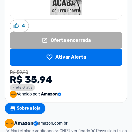
4
Oferta encerrada
Ativar Alerta
R$ 59,90
R$ 35,94
Frete Grátis
Vendido por:
Amazon
Sobre a loja
Amazon
amazon.com.br
Marketplace verificado
CNPJ verificado
Possui loja física