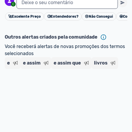
Deixe o seu comentário
0
🚀
Excelente Preço
🧐
Entendedores?
😢
Não Consegui
🤩
Cons
Cancelar
Outros alertas criados pela comunidade
Você receberá alertas de novas promoções dos termos 
selecionados
e
e assim
e assim que
livros