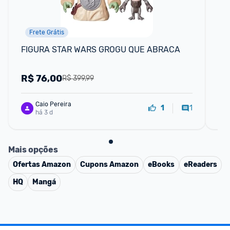
Frete Grátis
FIGURA STAR WARS GROGU QUE ABRACA
Cã
Br
Da
R$
76,00
R
R$ 399,99
Caio Pereira
1
1
há 3 d
Mais opções
Ofertas
Amazon
Cupons
Amazon
eBooks
eReaders
HQ
Mangá