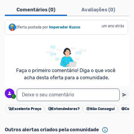
Pensando em comprar com 
MagaluPay
? Atente-
Comentários (
0
)
Avaliações (
0
)
se aos detalhes abaixo:
- É necessário ter o valor total da compra (produto 
um ano atrás
Oferta postada por
Imperador Kuzco
+ frete) em forma de saldo na carteira MagaluPay;
- Caso você não tenha saldo, o desconto não será 
dado para você;
- Você pode transferir a quantia da sua conta 
bancária para o MagaluPay por PIX;
- Para parclar compras, é necessário cadastrar seu 
Faça o primeiro comentário! Diga o que você 
cartão de crédito no MagaluPay;
acha desta oferta para a comunidade.
Deixe o seu comentário
0
🚀
Excelente Preço
🧐
Entendedores?
😢
Não Consegui
🤩
Cons
Cancelar
Outros alertas criados pela comunidade