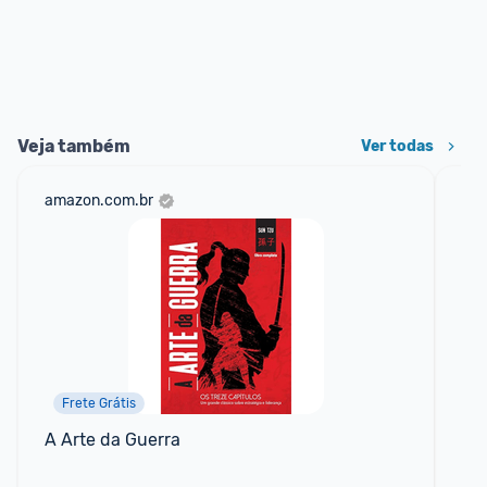
Veja também
Ver todas
amazon.com.br
sho
Frete Grátis
📱
A Arte da Guerra
Li