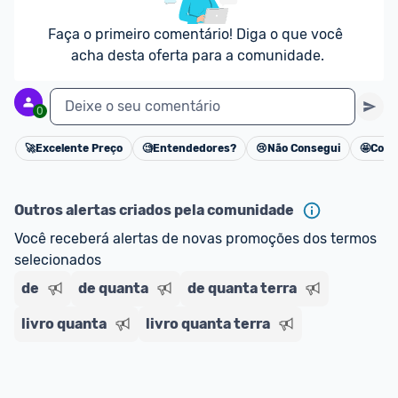
Faça o primeiro comentário! Diga o que você 
acha desta oferta para a comunidade.
Deixe o seu comentário
0
🚀
Excelente Preço
🧐
Entendedores?
😢
Não Consegui
🤩
Cons
Cancelar
Outros alertas criados pela comunidade
Você receberá alertas de novas promoções dos termos 
selecionados
de
de quanta
de quanta terra
livro quanta
livro quanta terra