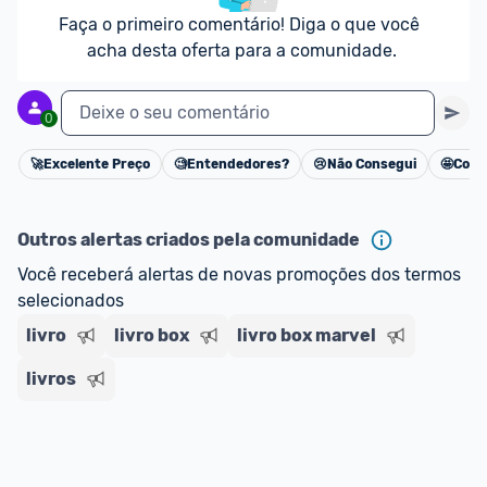
Faça o primeiro comentário! Diga o que você 
acha desta oferta para a comunidade.
Deixe o seu comentário
0
🚀
Excelente Preço
🧐
Entendedores?
😢
Não Consegui
🤩
Cons
Cancelar
Outros alertas criados pela comunidade
Você receberá alertas de novas promoções dos termos 
selecionados
livro
livro box
livro box marvel
livros