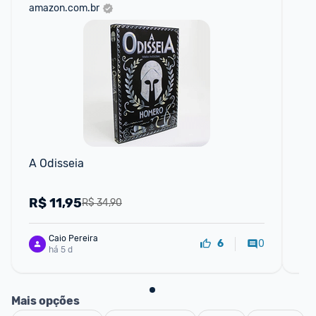
amazon.com.br
am
A Odisseia
A R
Lu
R$
11,95
R
R$ 34,90
Caio Pereira
0
6
há 5 d
Mais opções