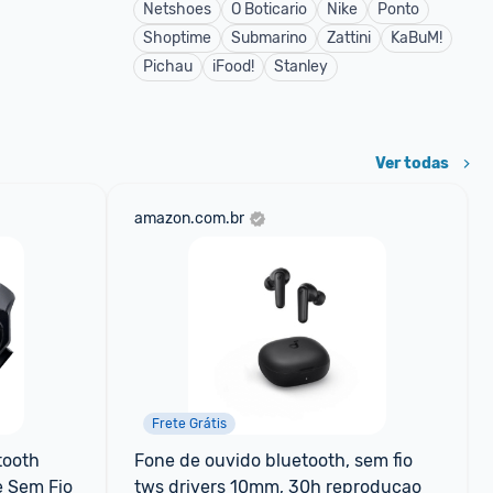
Netshoes
O Boticario
Nike
Ponto
Shoptime
Submarino
Zattini
KaBuM!
Pichau
iFood!
Stanley
Ver todas
amazon.com.br
Frete Grátis
ooth 
Fone de ouvido bluetooth, sem fio 
 Sem Fio
tws drivers 10mm, 30h reproducao