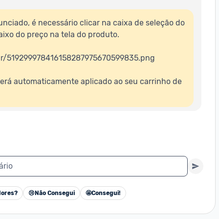
nciado, é necessário clicar na caixa de seleção do 
ixo do preço na tela do produto.

.br/519299978416158287975670599835.png

erá automaticamente aplicado ao seu carrinho de 
ário
ores?
😢
Não Consegui
🤩
Consegui!
Cancelar