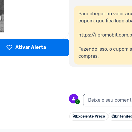
Para chegar no valor anu
cupom, que fica logo aba
https://i.promobit.com
Ativar Alerta
Fazendo isso, o cupom s
compras.
Deixe o seu coment
0
🚀
Excelente Preço
🧐
Entended