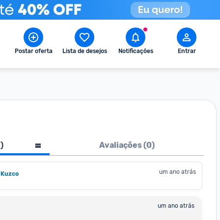
Postar oferta
Lista de desejos
Notificações
Entrar
1
)
Avaliações (
0
)
um ano atrás
 Kuzco
um ano atrás