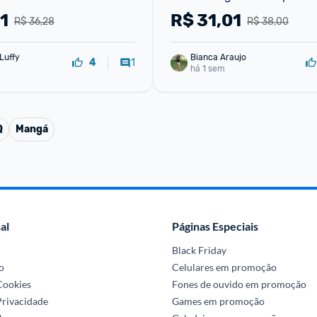
m cancelamento de ruído
1
R$
31,01
R$ 36,28
R$ 38,00
Luffy
Bianca Araujo
1
4
há 1 sem
Q
Mangá
al
Páginas Especiais
Black Friday
o
Celulares em promoção
 Cookies
Fones de ouvido em promoção
Privacidade
Games em promoção