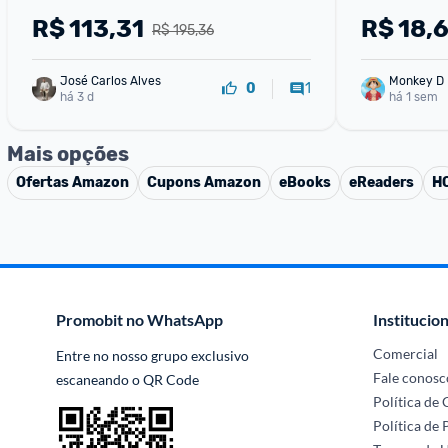
TAH2209BK55
sem fio co
R$
113,31
R$
18,6
R$ 195,36
José Carlos Alves
Monkey D 
1
0
há 3 d
há 1 sem
Mais opções
Ofertas
Amazon
Cupons
Amazon
eBooks
eReaders
H
Promobit no WhatsApp
Institucion
Comercial
Entre no nosso grupo exclusivo 
Fale conosc
escaneando o QR Code
Política de
Política de 