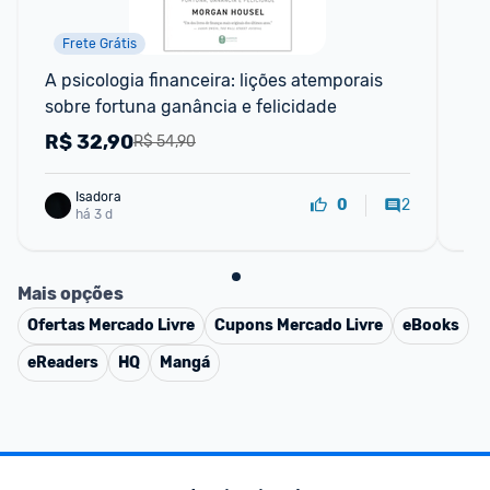
Frete Grátis
A psicologia financeira: lições atemporais 
A 
sobre fortuna ganância e felicidade
R$
32,90
R
R$ 54,90
Isadora
2
0
há 3 d
Mais opções
Ofertas
Mercado Livre
Cupons
Mercado Livre
eBooks
eReaders
HQ
Mangá