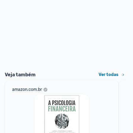
Veja também
Ver todas
amazon.com.br
am