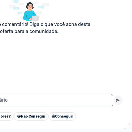
o comentário! Diga o que você acha desta 
oferta para a comunidade.
ário
ores?
😢
Não Consegui
🤩
Consegui!
Cancelar