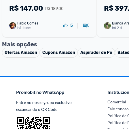
Com Sistem
R$
147,00
R$
397
R$ 189,00
127v
Fabio Gomes
Bianca Ar
0
5
há 1 sem
há 2 d
Mais opções
Ofertas
Amazon
Cupons
Amazon
Aspirador de Pó
Bated
Promobit no WhatsApp
Institucion
Comercial
Entre no nosso grupo exclusivo 
Fale conosc
escaneando o QR Code
Política de
Política de 