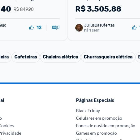
a De Autolimpeza, 1450w 
Cerâmico Sistema de Ar Fre
,40
R$
3.505,88
R$ 849,90
Parede com WiFiCont
aujo
JuliusDasOfertas
0
12
há 1 sem
eira
Cafeteiras
Chaleira elétrica
Churrasqueira elétrica
al
Páginas Especiais
Black Friday
o
Celulares em promoção
 Cookies
Fones de ouvido em promoção
Privacidade
Games em promoção