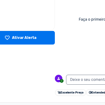
Faça o primeir
Ativar Alerta
Deixe o seu coment
0
🚀
Excelente Preço
🧐
Entended