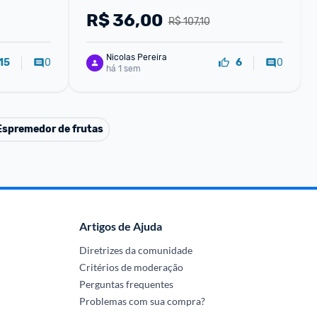
sco de 
R$
36,00
R$ 107,10
Nicolas Pereira
0
0
15
6
há 1 sem
Espremedor de frutas
Artigos de Ajuda
Diretrizes da comunidade
Critérios de moderação
Perguntas frequentes
Problemas com sua compra?