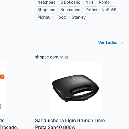
Netshoes
O Boticario
Nike
Ponto
Shoptime
Submarino
Zattini
KaBuM!
Pichau
iFood!
Stanley
Ver todas
shopee.com.br
de 
Sanduicheira Elgin Brunch Time 
Trocador 
Preta San40 800w