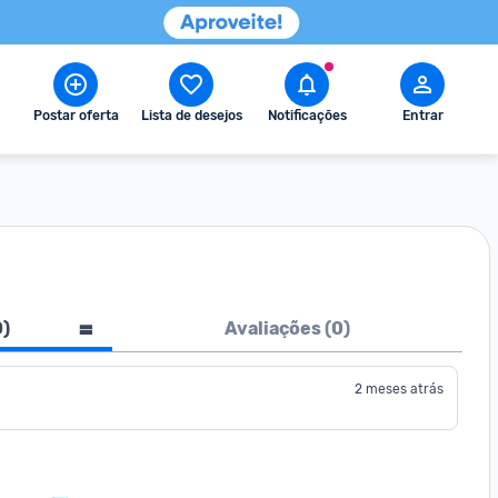
Postar oferta
Lista de desejos
Notificações
Entrar
0
)
Avaliações (
0
)
2 meses atrás