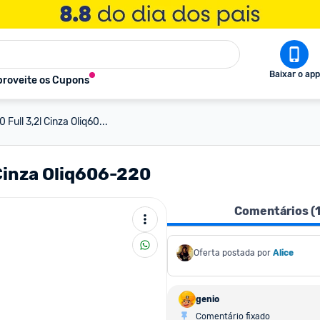
Baixar o app
roveite os Cupons
 Full 3,2l Cinza Oliq60...
 Cinza Oliq606-220
Comentários (
Oferta postada por
Alice
genio
Comentário fixado