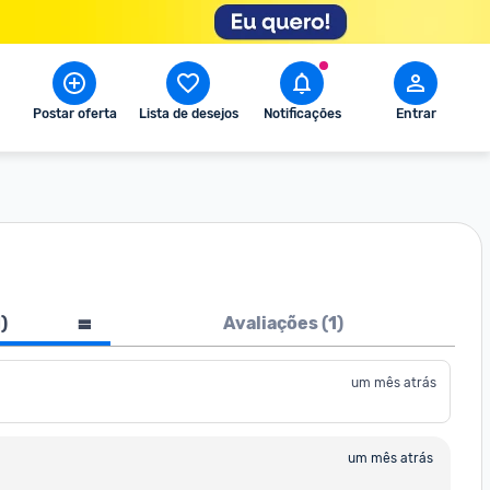
Postar oferta
Lista de desejos
Notificações
Entrar
1
)
Avaliações (
1
)
um mês atrás
um mês atrás