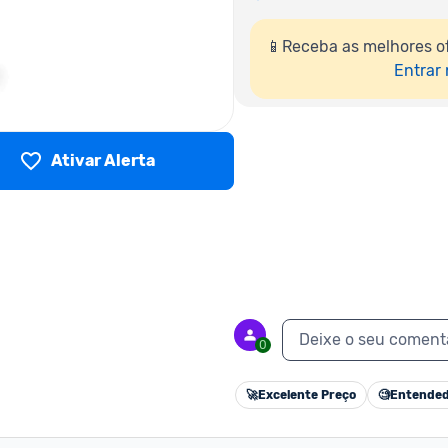
📱Receba as melhores o
Entrar
Ativar Alerta
Deixe o seu coment
0
🚀
Excelente Preço
🧐
Entended