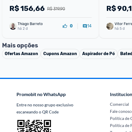
R$
156,66
R$
90,
R$ 319,90
Thiago Barreto
Vitor Ferr
14
0
há 2 d
há 5 d
Mais opções
Ofertas
Amazon
Cupons
Amazon
Aspirador de Pó
Bated
Promobit no WhatsApp
Institucion
Comercial
Entre no nosso grupo exclusivo 
Fale conosc
escaneando o QR Code
Política de
Política de 