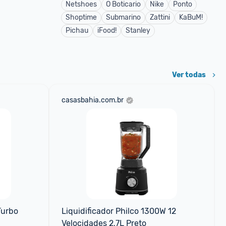
Netshoes
O Boticario
Nike
Ponto
Shoptime
Submarino
Zattini
KaBuM!
Pichau
iFood!
Stanley
Ver todas
casasbahia.com.br
urbo 
Liquidificador Philco 1300W 12 
Velocidades 2,7L Preto