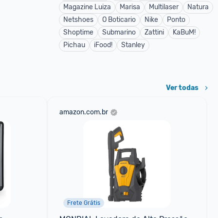
Magazine Luiza
Marisa
Multilaser
Natura
Netshoes
O Boticario
Nike
Ponto
Shoptime
Submarino
Zattini
KaBuM!
Pichau
iFood!
Stanley
Ver todas
amazon.com.br
Frete Grátis