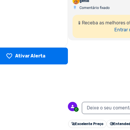
genio
Comentário fixado
📱Receba as melhores o
Entrar
Ativar Alerta
Deixe o seu coment
0
🚀
Excelente Preço
🧐
Entended