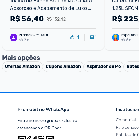
Toalha de Banho Sortido Macia Alta 
Cafeteira El
Absorçao e Acabamento de Luxo 
1,25L SFCM 
Qualidade Durabilidade e Conforto
Programável
R$
56,40
R$
225
R$ 152,42
Vidro 110V
PromoloverHard
Imperador
1
1
há 2 d
há 6 d
Mais opções
Ofertas
Amazon
Cupons
Amazon
Aspirador de Pó
Bated
Promobit no WhatsApp
Institucion
Comercial
Entre no nosso grupo exclusivo 
Fale conosc
escaneando o QR Code
Política de