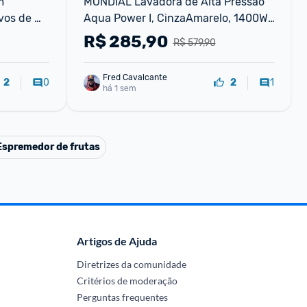
 
MONDIAL Lavadora de Alta Pressão 
vos de 
Aqua Power I, CinzaAmarelo, 1400W, 
220V - LAP-01-GY
R$
285,90
R$ 579,90
Fred Cavalcante
0
1
2
2
há 1 sem
Espremedor de frutas
Artigos de Ajuda
Diretrizes da comunidade
Critérios de moderação
Perguntas frequentes