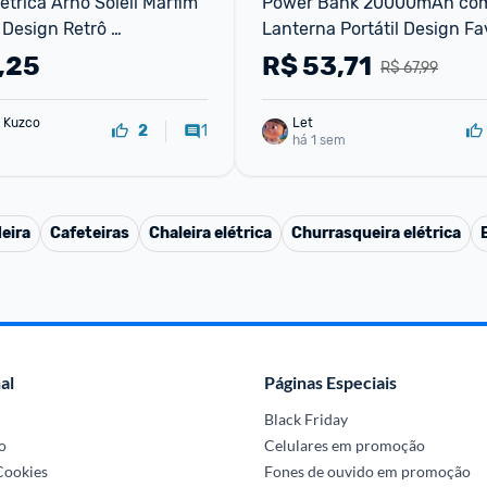
étrica Arno Soleil Marfim 
Power Bank 20000mAh com
Design Retrô 
Lanterna Portátil Design Fa
 Corta Pingos Jarra de 
Mel Bateria Externa Alta
,25
R$
53,71
R$ 67,99
 Kuzco
Let
1
2
há 1 sem
eira
Cafeteiras
Chaleira elétrica
Churrasqueira elétrica
al
Páginas Especiais
Black Friday
o
Celulares em promoção
 Cookies
Fones de ouvido em promoção