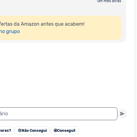
um mês atrás
fertas da Amazon antes que acabem!

 no grupo
ário
ores?
😢
Não Consegui
🤩
Consegui!
Cancelar