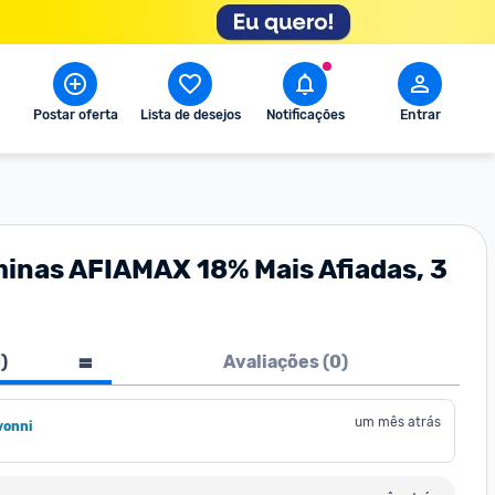
Postar oferta
Lista de desejos
Notificações
Entrar
minas AFIAMAX 18% Mais Afiadas, 3
1
)
Avaliações (
0
)
um mês atrás
onni