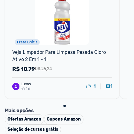
Frete Grátis
P
Veja Limpador Para Limpeza Pesada Cloro 
De
Ativo 2 Em 1 - 1l
Li
R$
10,79
R
R$ 25,24
Lucas
1
1
há 1 d
Mais opções
Ofertas
Amazon
Cupons
Amazon
Seleção de cursos grátis