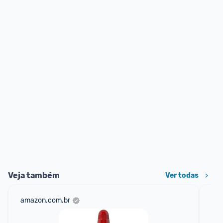
Veja também
Ver todas
amazon.com.br
mer