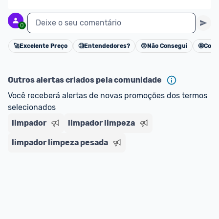
Deixe o seu comentário
0
🚀
Excelente Preço
🧐
Entendedores?
😢
Não Consegui
🤩
Cons
Cancelar
Outros alertas criados pela comunidade
Você receberá alertas de novas promoções dos termos 
selecionados
limpador
limpador limpeza
limpador limpeza pesada