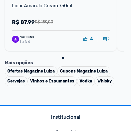
Licor Amarula Cream 750ml
Li
R$
87,99
R
R$ 159,00
vanessa
2
4
há 5 d
Mais opções
Ofertas
Magazine Luiza
Cupons
Magazine Luiza
Cervejas
Vinhos e Espumantes
Vodka
Whisky
Institucional