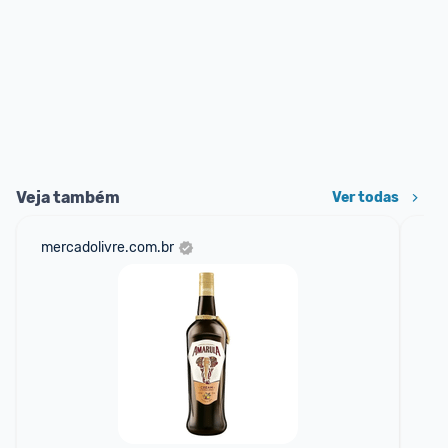
Veja também
Ver todas
mercadolivre.com.br
am
F