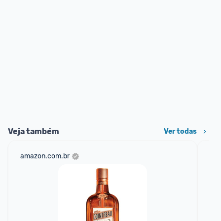
Veja também
Ver todas
amazon.com.br
mer