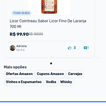
Frete Grátis
P
Licor Cointreau Sabor Licor Fino De Laranja 
Co
700 Ml
R$
99,90
R
R$ 159,90
Adriana
1
3
há 4 d
Mais opções
Ofertas
Amazon
Cupons
Amazon
Cervejas
Vinhos e Espumantes
Vodka
Whisky