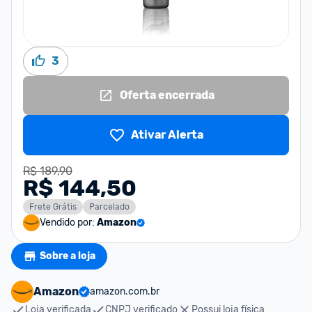
3
Oferta encerrada
Ativar Alerta
R$ 189,90
R$ 144,50
Frete Grátis
Parcelado
Vendido por:
Amazon
Sobre a loja
Amazon
amazon.com.br
Loja verificada
CNPJ verificado
Possui loja física