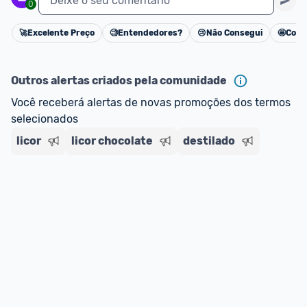
Deixe o seu comentário
0
🚀
Excelente Preço
🧐
Entendedores?
😢
Não Consegui
🤩
Cons
Cancelar
Outros alertas criados pela comunidade
Você receberá alertas de novas promoções dos termos 
selecionados
licor
licor chocolate
destilado