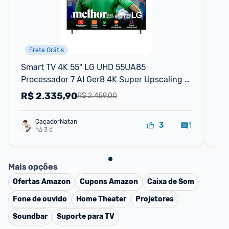
Frete Grátis
Smart TV 4K 55" LG UHD 55UA85 
Sma
Processador 7 AI Ger8 4K Super Upscaling 
55
Google Cast Alexa Integrado Controle AI 
Up
R$
2.335,90
R
R$ 2.459,00
Smart M
Co
CaçadorNatan
1
3
há 3 d
Mais opções
Ofertas
Amazon
Cupons
Amazon
Caixa de Som
Fone de ouvido
Home Theater
Projetores
Soundbar
Suporte para TV