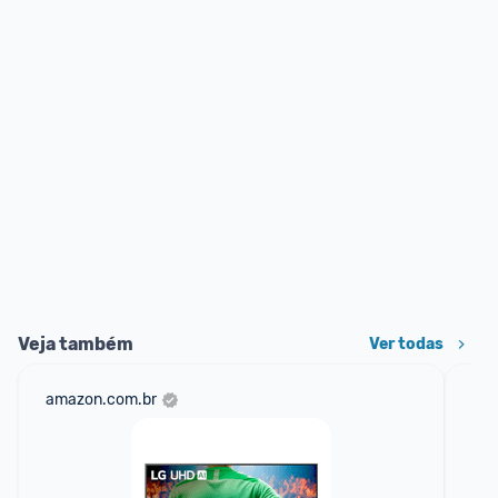
Veja também
Ver todas
amazon.com.br
mer