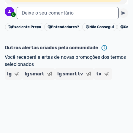
Deixe o seu comentário
0
🚀
Excelente Preço
🧐
Entendedores?
😢
Não Consegui
🤩
Cons
Cancelar
Outros alertas criados pela comunidade
Você receberá alertas de novas promoções dos termos 
selecionados
lg
lg smart
lg smart tv
tv