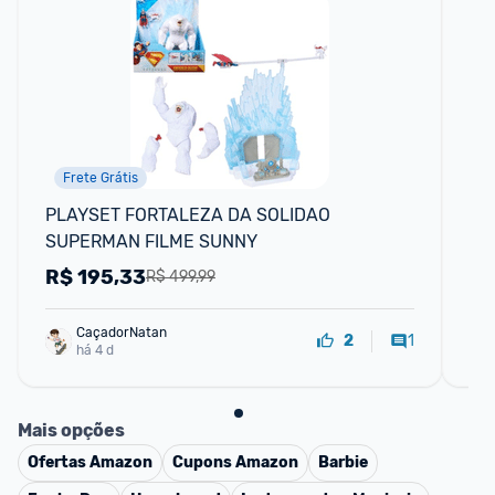
Frete Grátis
PLAYSET FORTALEZA DA SOLIDAO 
Mo
SUPERMAN FILME SUNNY
FI
Tab
R$
195,33
R
R$ 499,99
CaçadorNatan
1
2
há 4 d
Mais opções
Ofertas
Amazon
Cupons
Amazon
Barbie