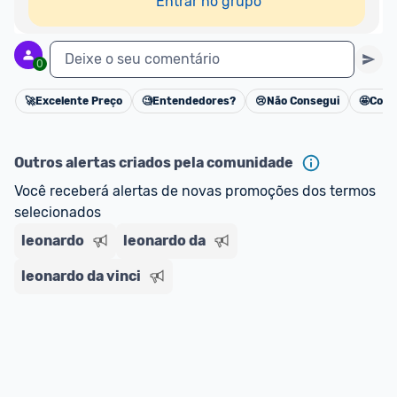
Entrar no grupo
Deixe o seu comentário
0
🚀
Excelente Preço
🧐
Entendedores?
😢
Não Consegui
🤩
Cons
Cancelar
Outros alertas criados pela comunidade
Você receberá alertas de novas promoções dos termos 
selecionados
leonardo
leonardo da
leonardo da vinci