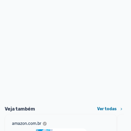
Veja também
Ver todas
amazon.com.br
sho