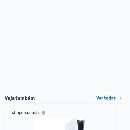
Veja também
Ver todas
shopee.com.br
ali