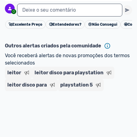
Deixe o seu comentário
0
🚀
Excelente Preço
🧐
Entendedores?
😢
Não Consegui
🤩
Cons
Cancelar
Outros alertas criados pela comunidade
Você receberá alertas de novas promoções dos termos 
selecionados
leitor
leitor disco para playstation
leitor disco para
playstation 5