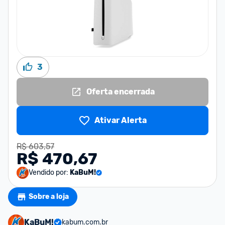
3
Oferta encerrada
Ativar Alerta
R$ 603,57
R$ 470,67
Vendido por:
KaBuM!
Sobre a loja
KaBuM!
kabum.com.br