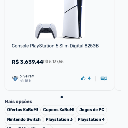
Console PlayStation 5 Slim Digital 825GB
Pla
Co
R$
3.639,44
R
R$ 5.137,55
oliveiraM
2
4
há 18 h
Mais opções
Ofertas
KaBuM!
Cupons
KaBuM!
Jogos de PC
Nintendo Switch
Playstation 3
Playstation 4