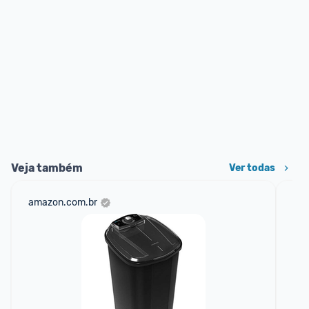
Veja também
Ver todas
amazon.com.br
cas