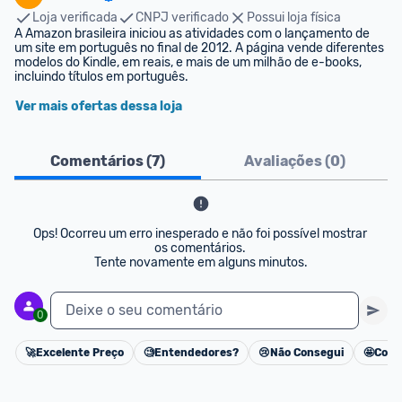
Loja verificada
CNPJ verificado
Possui loja física
A Amazon brasileira iniciou as atividades com o lançamento de 
um site em português no final de 2012. A página vende diferentes 
modelos do Kindle, em reais, e mais de um milhão de e-books, 
incluindo títulos em português.
Ver mais ofertas dessa loja
Comentários (
7
)
Avaliações (
0
)
Ops! Ocorreu um erro inesperado e não foi possível mostrar 
os comentários. 

Tente novamente em alguns minutos.
Deixe o seu comentário
0
🚀
Excelente Preço
🧐
Entendedores?
😢
Não Consegui
🤩
Cons
Cancelar