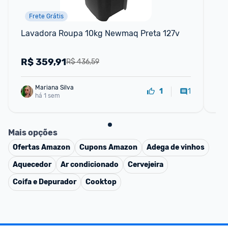
Frete Grátis
Lavadora Roupa 10kg Newmaq Preta 127v
For
FR
R$
359,91
R
R$ 436,59
Mariana Silva
1
1
há 1 sem
Mais opções
Ofertas
Amazon
Cupons
Amazon
Adega de vinhos
Aquecedor
Ar condicionado
Cervejeira
Coifa e Depurador
Cooktop