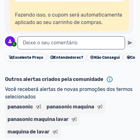
Fazendo isso, o cupom será automaticamente 
aplicado ao seu carrinho de compras.
Deixe o seu comentário
0
🚀
Excelente Preço
🧐
Entendedores?
😢
Não Consegui
🤩
Cons
Cancelar
Outros alertas criados pela comunidade
Você receberá alertas de novas promoções dos termos 
selecionados
panasonic
panasonic maquina
panasonic maquina lavar
maquina de lavar