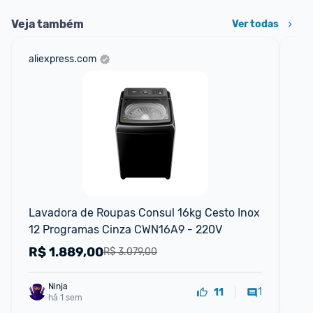
Veja também
Ver todas
aliexpress.com
am
F
Lavadora de Roupas Consul 16kg Cesto Inox 
La
12 Programas Cinza CWN16A9 - 220V
Br
R$
1.889,00
R
R$ 3.079,00
Ninja 
1
11
há 1 sem