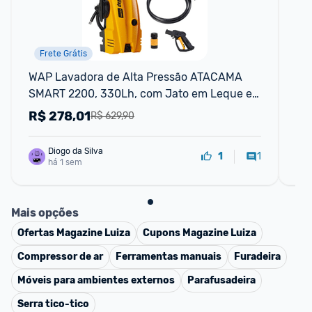
Frete Grátis
WAP Lavadora de Alta Pressão ATACAMA 
La
SMART 2200, 330Lh, com Jato em Leque e 
20
Concentrado, 1500psi 1400W 127V
R$
278,01
R
R$ 629,90
Diogo da Silva
1
1
há 1 sem
Mais opções
Ofertas
Magazine Luiza
Cupons
Magazine Luiza
Compressor de ar
Ferramentas manuais
Furadeira
Móveis para ambientes externos
Parafusadeira
Serra tico-tico