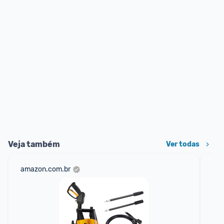
Veja também
Ver todas
amazon.com.br
sho