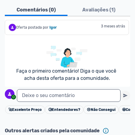
Pensando em comprar com 
MagaluPay
? Atente-
Comentários (
0
)
Avaliações (
1
)
se aos detalhes abaixo:
- É necessário ter o valor total da compra (produto 
3 meses atrás
Oferta postada por
Igor
+ frete) em forma de saldo na carteira MagaluPay;
- Caso você não tenha saldo, o desconto não será 
dado para você;
- Você pode transferir a quantia da sua conta 
bancária para o MagaluPay por PIX;
- Para parclar compras, é necessário cadastrar seu 
Faça o primeiro comentário! Diga o que você 
cartão de crédito no MagaluPay;
acha desta oferta para a comunidade.
Deixe o seu comentário
0
🚀
Excelente Preço
🧐
Entendedores?
😢
Não Consegui
🤩
Cons
Cancelar
Outros alertas criados pela comunidade