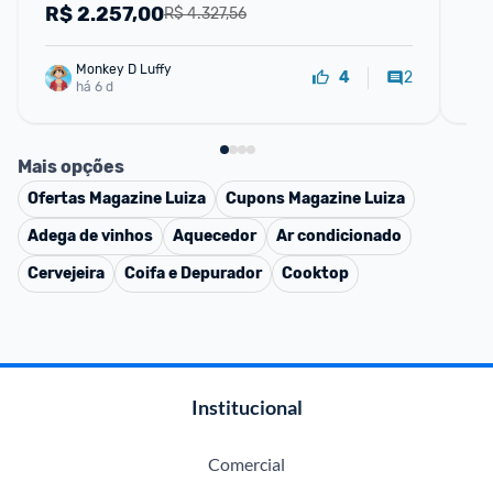
R$
2.257,00
R
R$ 4.327,56
Monkey D Luffy
2
4
há 6 d
Mais opções
Ofertas
Magazine Luiza
Cupons
Magazine Luiza
Adega de vinhos
Aquecedor
Ar condicionado
Cervejeira
Coifa e Depurador
Cooktop
Institucional
Comercial