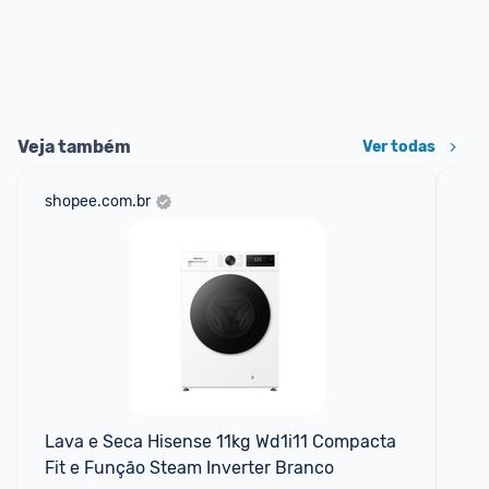
Veja também
Ver todas
shopee.com.br
ali
P
Lava e Seca Hisense 11kg Wd1i11 Compacta 
La
Fit e Função Steam Inverter Branco
Inv