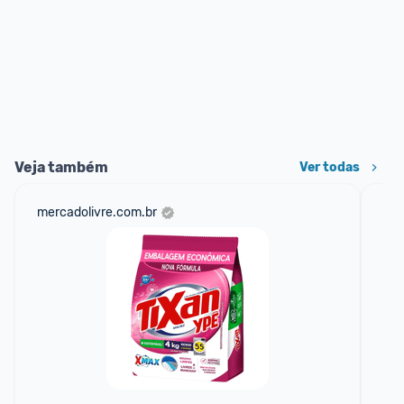
Veja também
Ver todas
mercadolivre.com.br
am
F