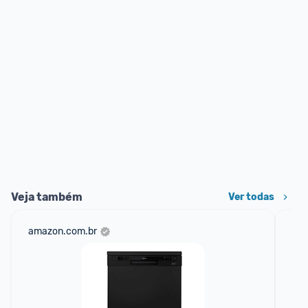
Veja também
Ver todas
amazon.com.br
mer