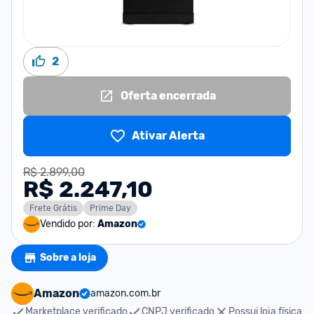
2
Oferta encerrada
Ativar Alerta
R$ 2.899,00
R$ 2.247,10
Frete Grátis
Prime Day
Vendido por:
Amazon
Sobre a loja
Amazon
amazon.com.br
Marketplace verificado
CNPJ verificado
Possui loja física