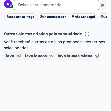
Deixe o seu comentário
0
🚀
Excelente Preço
🧐
Entendedores?
😢
Não Consegui
🤩
Cons
Cancelar
Outros alertas criados pela comunidade
Você receberá alertas de novas promoções dos termos 
selecionados
lava
lava loucas
lava loucas midea