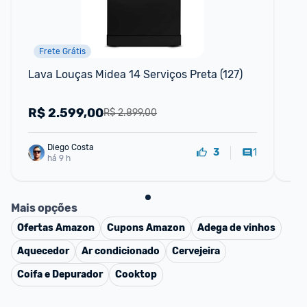
Frete Grátis
Lava Louças Midea 14 Serviços Preta (127)
La
Mi
R$
2.599,00
R
R$ 2.899,00
Diego Costa
1
3
há 9 h
Mais opções
Ofertas
Amazon
Cupons
Amazon
Adega de vinhos
Aquecedor
Ar condicionado
Cervejeira
Coifa e Depurador
Cooktop