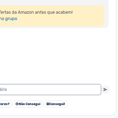
fertas da Amazon antes que acabem!

 no grupo
ário
ores?
😢
Não Consegui
🤩
Consegui!
Cancelar