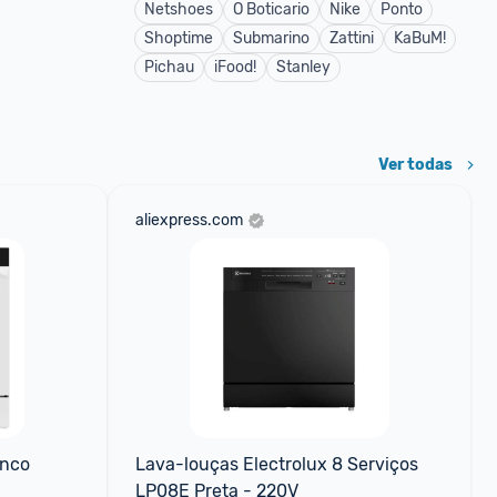
Netshoes
O Boticario
Nike
Ponto
Shoptime
Submarino
Zattini
KaBuM!
Pichau
iFood!
Stanley
Ver todas
aliexpress.com
nco 
Lava-louças Electrolux 8 Serviços 
LP08E Preta - 220V