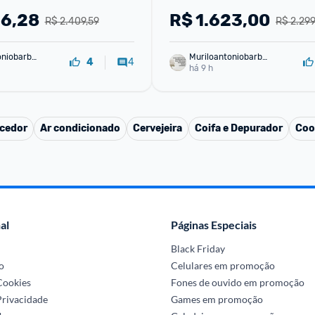
26,28
R$
1.623,00
R$ 2.409,59
R$ 2.299
oniobarbo
Muriloantoniobarbo
4
4
sa
há 9 h
cedor
Ar condicionado
Cervejeira
Coifa e Depurador
Coo
al
Páginas Especiais
Black Friday
o
Celulares em promoção
 Cookies
Fones de ouvido em promoção
Privacidade
Games em promoção