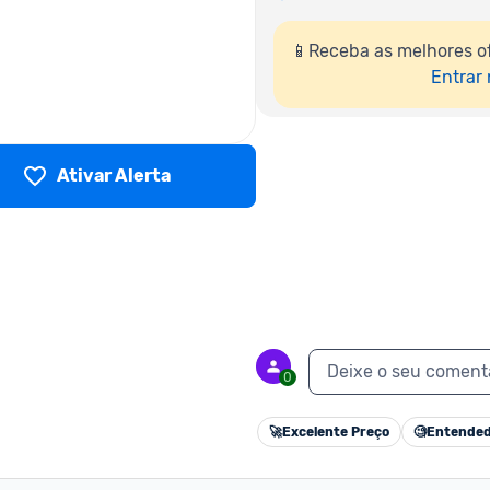
📱Receba as melhores o
Entrar
Ativar Alerta
Deixe o seu coment
0
🚀
Excelente Preço
🧐
Entended