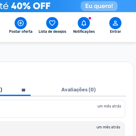
Postar oferta
Lista de desejos
Notificações
Entrar
1
)
Avaliações (
0
)
um mês atrás
um mês atrás