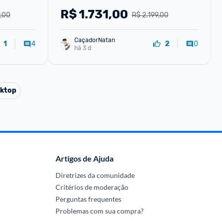
R$
1.731,00
,00
R$ 2.199,00
CaçadorNatan
4
0
1
2
há 3 d
ktop
Artigos de Ajuda
Diretrizes da comunidade
Critérios de moderação
Perguntas frequentes
Problemas com sua compra?