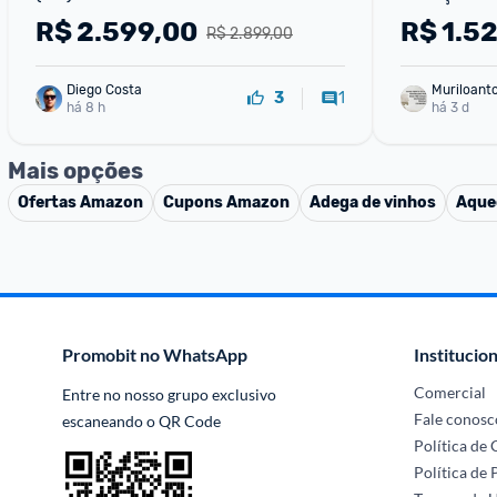
R$
2.599,00
R$
1.5
R$ 2.899,00
Diego Costa
Muriloant
1
3
há 8 h
sa
há 3 d
Mais opções
Ofertas
Amazon
Cupons
Amazon
Adega de vinhos
Aque
Promobit no WhatsApp
Institucion
Comercial
Entre no nosso grupo exclusivo 
Fale conosc
escaneando o QR Code
Política de
Política de 