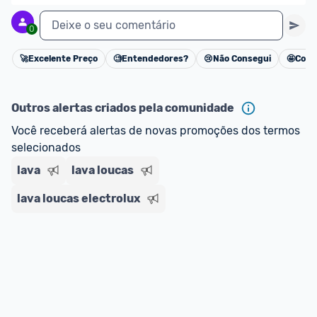
Deixe o seu comentário
0
🚀
Excelente Preço
🧐
Entendedores?
😢
Não Consegui
🤩
Cons
Cancelar
Outros alertas criados pela comunidade
Você receberá alertas de novas promoções dos termos 
selecionados
lava
lava loucas
lava loucas electrolux