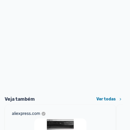
Veja também
Ver todas
aliexpress.com
am