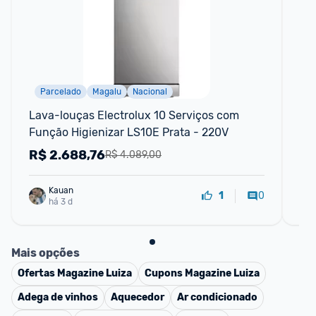
Parcelado
Magalu
Nacional
F
Lava-louças Electrolux 10 Serviços com 
Mic
Função Higienizar LS10E Prata - 220V
Pr
R$
2.688,76
R
R$ 4.089,00
Kauan
0
1
há 3 d
Mais opções
Ofertas
Magazine Luiza
Cupons
Magazine Luiza
Adega de vinhos
Aquecedor
Ar condicionado