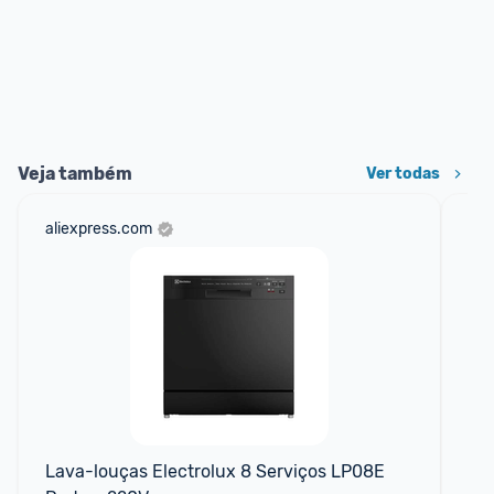
Veja também
Ver todas
aliexpress.com
am
F
Lava-louças Electrolux 8 Serviços LP08E 
Lav