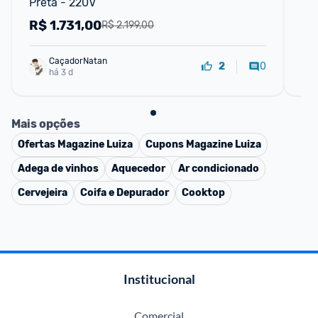
Preta - 220V
co
LS
R$
1.731,00
R
R$ 2.199,00
CaçadorNatan
0
2
há 3 d
Mais opções
Ofertas
Magazine Luiza
Cupons
Magazine Luiza
Adega de vinhos
Aquecedor
Ar condicionado
Cervejeira
Coifa e Depurador
Cooktop
Institucional
Comercial