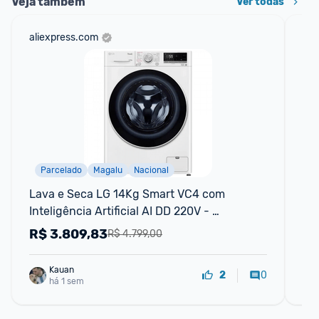
Veja também
Ver todas
aliexpress.com
mer
Parcelado
Magalu
Nacional
Lava e Seca LG 14Kg Smart VC4 com 
Má
Inteligência Artificial AI DD 220V - 
Se
CV5014WC4
R$
3.809,83
R
R$ 4.799,00
Kauan
0
2
há 1 sem