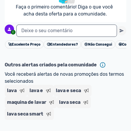
Faça o primeiro comentário! Diga o que você 
acha desta oferta para a comunidade.
Deixe o seu comentário
0
🚀
Excelente Preço
🧐
Entendedores?
😢
Não Consegui
🤩
Cons
Cancelar
Outros alertas criados pela comunidade
Você receberá alertas de novas promoções dos termos 
selecionados
lava
lava e
lava e seca
maquina de lavar
lava seca
lava seca smart