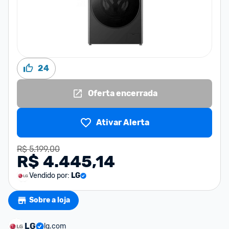
24
Oferta encerrada
Ativar Alerta
R$ 5.199,00
R$ 4.445,14
Vendido por:
LG
Sobre a loja
LG
lg.com