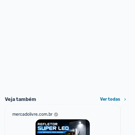
Veja também
Ver todas
mercadolivre.com.br
am