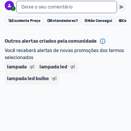
Deixe o seu comentário
0
🚀
Excelente Preço
🧐
Entendedores?
😢
Não Consegui
🤩
Cons
Cancelar
Outros alertas criados pela comunidade
Você receberá alertas de novas promoções dos termos 
selecionados
lampada
lampada led
lampada led bulbo