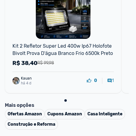
F
Kit 2 Refletor Super Led 400w Ip67 Holofote 
Lâ
Bivolt Prova D'água Branco Frio 6500k Preto
Biv
R$
38,40
R
R$ 99,98
Kauan
1
0
há 4 d
Mais opções
Ofertas
Amazon
Cupons
Amazon
Casa Inteligente
Construção e Reforma