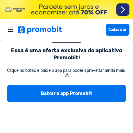
Cadastrar
Essa é uma oferta exclusiva do aplicativo
Promobit!
Moda e Calçados Femininos
Kit3 Blusa tricot trico cacharrel go
Clique no botão e baixe o app para poder aproveitar ainda mais 
💰
Kit3 Blusa tricot trico cacharrel gola alta
liso básica
Baixar o app Promobit