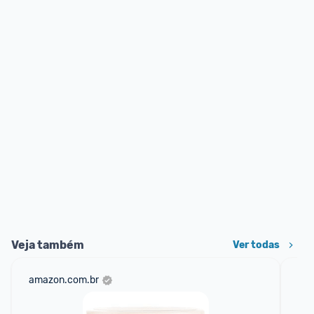
Veja também
Ver todas
amazon.com.br
mer