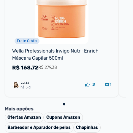
Frete Grátis
Wella Professionals Invigo Nutri-Enrich 
Sh
Máscara Capilar 500ml
R$
168,72
R
R$ 279,38
Luiza
1
2
há 5 d
Mais opções
Ofertas
Amazon
Cupons
Amazon
Barbeador e Aparador de pelos
Chapinhas