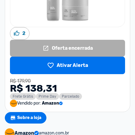
2
Oferta encerrada
Ativar Alerta
R$ 179,90
R$ 138,31
Frete Grátis
Prime Day
Parcelado
Vendido por:
Amazon
Sobre a loja
Amazon
amazon.com.br