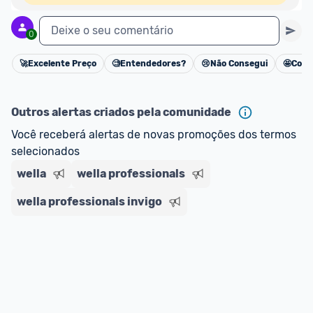
Deixe o seu comentário
0
🚀
Excelente Preço
🧐
Entendedores?
😢
Não Consegui
🤩
Cons
Cancelar
Outros alertas criados pela comunidade
Você receberá alertas de novas promoções dos termos 
selecionados
wella
wella professionals
wella professionals invigo