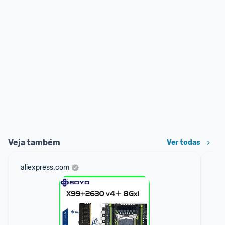
Veja também
Ver todas
aliexpress.com
sho