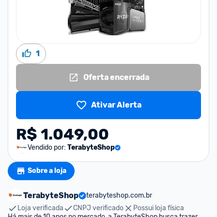
1
Oferta encerrada
Ativar Alerta
R$ 1.049,00
Vendido por:
TerabyteShop
Sobre a loja
TerabyteShop
terabyteshop.com.br
Loja verificada
CNPJ verificado
Possui loja física
Há mais de 10 anos no mercado, a TerabyteShop busca trazer 