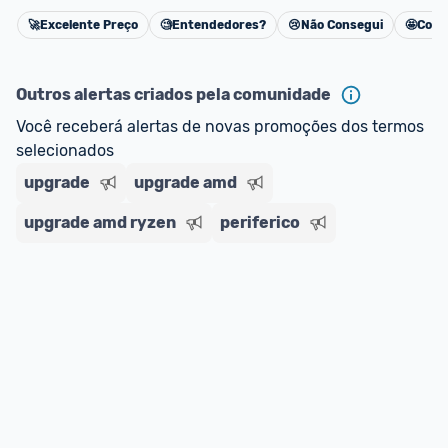
🚀
Excelente Preço
🧐
Entendedores?
😢
Não Consegui
🤩
Cons
Cancelar
Outros alertas criados pela comunidade
Você receberá alertas de novas promoções dos termos 
selecionados
upgrade
upgrade amd
upgrade amd ryzen
periferico