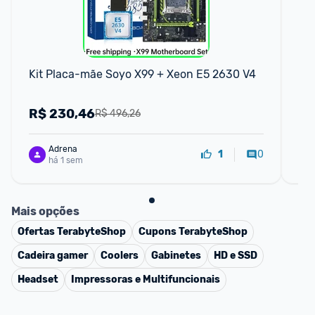
Kit Placa-mãe Soyo X99 + Xeon E5 2630 V4
Pl
So
B6
R$
230,46
R
R$ 496,26
Adrena
0
1
há 1 sem
Mais opções
Ofertas
TerabyteShop
Cupons
TerabyteShop
Cadeira gamer
Coolers
Gabinetes
HD e SSD
Headset
Impressoras e Multifuncionais