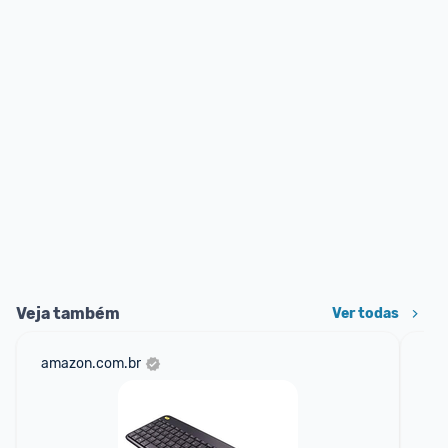
Veja também
Ver todas
amazon.com.br
ali