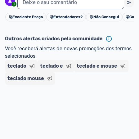
Deixe o seu comentário
0
🚀
Excelente Preço
🧐
Entendedores?
😢
Não Consegui
🤩
Cons
Cancelar
Outros alertas criados pela comunidade
Você receberá alertas de novas promoções dos termos 
selecionados
teclado
teclado e
teclado e mouse
teclado mouse