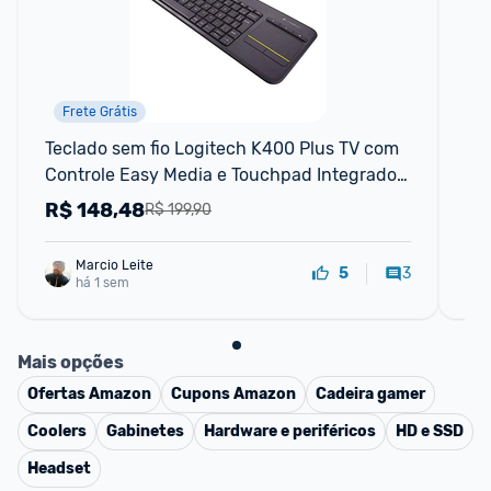
Frete Grátis
Teclado sem fio Logitech K400 Plus TV com 
Cy
Controle Easy Media e Touchpad Integrado 
Re
Conexão USB Unifying e Layout ABNT2
R$
148,48
R
R$ 199,90
Marcio Leite
3
5
há 1 sem
Mais opções
Ofertas
Amazon
Cupons
Amazon
Cadeira gamer
Coolers
Gabinetes
Hardware e periféricos
HD e SSD
Headset