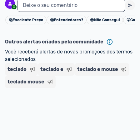
Deixe o seu comentário
0
🚀
Excelente Preço
🧐
Entendedores?
😢
Não Consegui
🤩
Cons
Cancelar
Outros alertas criados pela comunidade
Você receberá alertas de novas promoções dos termos 
selecionados
teclado
teclado e
teclado e mouse
teclado mouse