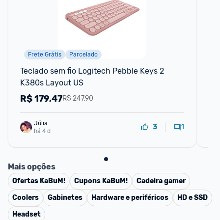
Frete Grátis
Parcelado
P
Teclado sem fio Logitech Pebble Keys 2 
Mo
K380s Layout US
Gra
R$
179,47
R
R$ 247,90
Júlia
1
3
há 4 d
Mais opções
Ofertas
KaBuM!
Cupons
KaBuM!
Cadeira gamer
Coolers
Gabinetes
Hardware e periféricos
HD e SSD
Headset