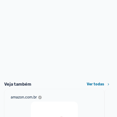
Veja também
Ver todas
amazon.com.br
mer