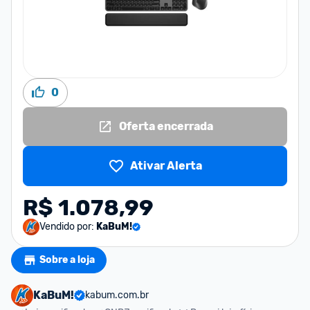
0
Oferta encerrada
Ativar Alerta
R$ 1.078,99
Vendido por:
KaBuM!
Sobre a loja
KaBuM!
kabum.com.br