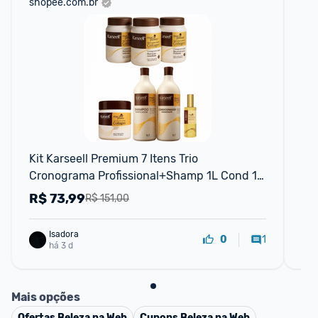
shopee.com.br
am
F
Kit Karseell Premium 7 Itens Trio 
Kit
Cronograma Profissional+Shamp 1L Cond 1L 
Gli
Másc 500g e Oleo 50ml
R$
73,99
R
R$ 151,00
Isadora
1
0
há 3 d
Mais opções
Ofertas
Beleza na Web
Cupons
Beleza na Web