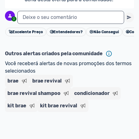
Deixe o seu comentário
0
🚀
Excelente Preço
🧐
Entendedores?
😢
Não Consegui
🤩
Cons
Cancelar
Outros alertas criados pela comunidade
Você receberá alertas de novas promoções dos termos 
selecionados
brae
brae revival
brae revival shampoo
condicionador
kit brae
kit brae revival