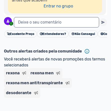
antes que acabem!

Entrar no grupo
Deixe o seu comentário
0
🚀
Excelente Preço
🧐
Entendedores?
😢
Não Consegui
🤩
Cons
Cancelar
Outros alertas criados pela comunidade
Você receberá alertas de novas promoções dos termos 
selecionados
rexona
rexona men
rexona men antitranspirante
desodorante