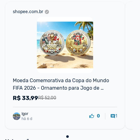
shopee.com.br
am
F
Moeda Comemorativa da Copa do Mundo 
Ni
FIFA 2026 - Ornamento para Jogo de 
Aer
Tabuleiro
Un
R$
33,99
R
R$ 52,00
Igor
1
0
há 6 d