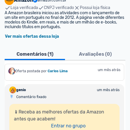
Amazon
amazon.com.br
Loja verificada
CNPJ verificado
Possui loja física
A Amazon brasileira iniciou as atividades com o lançamento de 
um site em português no final de 2012. A página vende diferentes 
modelos do Kindle, em reais, e mais de um milhão de e-books, 
incluindo títulos em português.
Ver mais ofertas dessa loja
Comentários (
1
)
Avaliações (
0
)
um mês atrás
Oferta postada por
Carlos Lima
genio
um mês atrás
Comentário fixado
📱Receba as melhores ofertas da Amazon 
antes que acabem!

Entrar no grupo