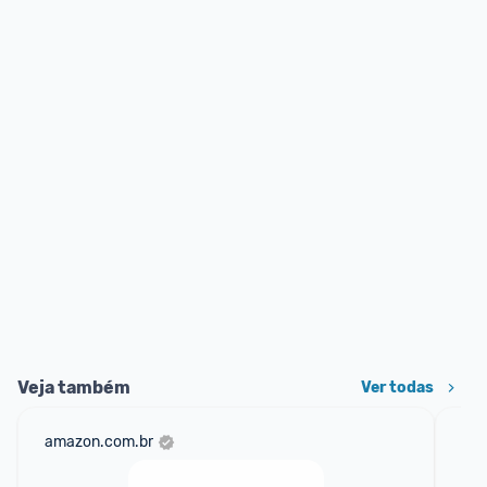
Veja também
Ver todas
amazon.com.br
mer