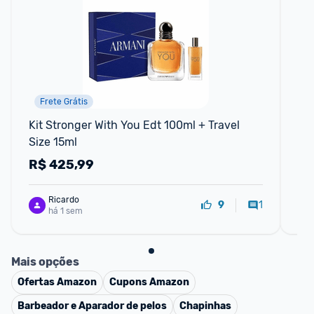
Frete Grátis
Kit Stronger With You Edt 100ml + Travel 
Pe
Size 15ml
R$
425,99
R
Ricardo
1
9
há 1 sem
Mais opções
Ofertas
Amazon
Cupons
Amazon
Barbeador e Aparador de pelos
Chapinhas