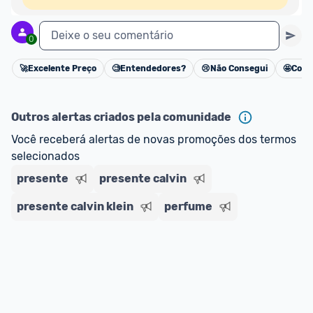
Deixe o seu comentário
0
🚀
Excelente Preço
🧐
Entendedores?
😢
Não Consegui
🤩
Cons
Cancelar
Outros alertas criados pela comunidade
Você receberá alertas de novas promoções dos termos 
selecionados
presente
presente calvin
presente calvin klein
perfume